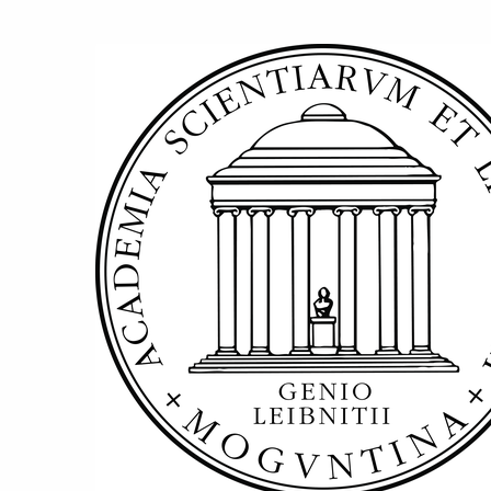
Zum
Haupt-
Akademie
Inhalt
springen
der
Wissenschaften
und
der
Literatur
|
Mainz