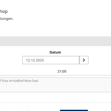
shop
altungen.
Datum
21:00
n
f-Trios im Kalkhof-Rose-Saal