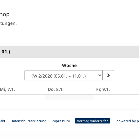
shop
altungen.
.01.)
Woche
Mi, 7.1.
Do, 8.1.
Fr, 9.1.
n
akt
Datenschutzerklärung
Impressum
Vertrag widerrufen
powered by p