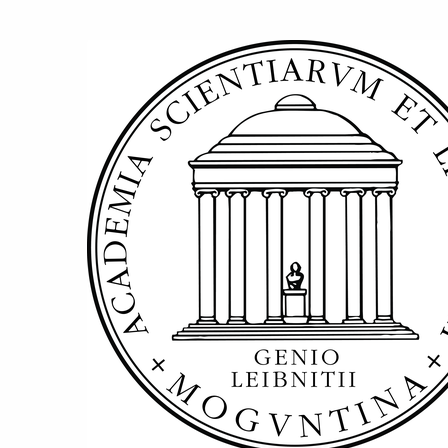
Zum
Haupt-
Akademie
Inhalt
springen
der
Wissenschaften
und
der
Literatur
|
Mainz