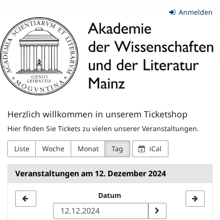
Zum
Anmelden
Haupt-
Akademie
Inhalt
springen
der
Wissenschaften
und
der
Herzlich willkommen in unserem Ticketshop
Literatur
Hier finden Sie Tickets zu vielen unserer Veranstaltungen.
|
Liste
Woche
Monat
Tag
iCal
Mainz
Veranstaltungen am 12. Dezember 2024
Datum
Datum
zur