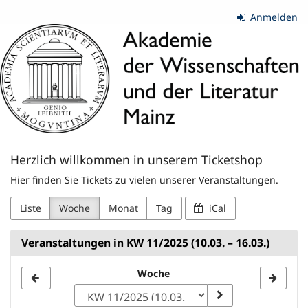
Zum
Anmelden
Haupt-
Akademie
Inhalt
springen
der
Wissenschaften
und
der
Herzlich willkommen in unserem Ticketshop
Literatur
Hier finden Sie Tickets zu vielen unserer Veranstaltungen.
|
Liste
Woche
Monat
Tag
iCal
Mainz
Veranstaltungen in KW 11/2025 (10.03. – 16.03.)
Woche
Woche
zur