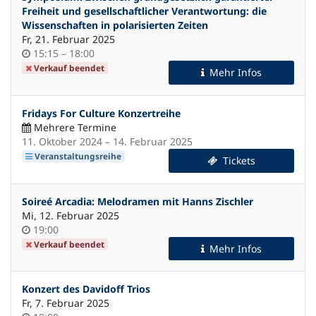
Freiheit und gesellschaftlicher Verantwortung: die
Wissenschaften in polarisierten Zeiten
Fr, 21. Februar 2025
Uhrzeit
bis
15:15
–
18:00
Verkauf beendet
Mehr Infos
Fridays For Culture Konzertreihe
Mehrere Termine
bis
11. Oktober 2024
–
14. Februar 2025
Veranstaltungsreihe
Tickets
Soireé Arcadia: Melodramen mit Hanns Zischler
Mi, 12. Februar 2025
Uhrzeit
19:00
Verkauf beendet
Mehr Infos
Konzert des Davidoff Trios
Fr, 7. Februar 2025