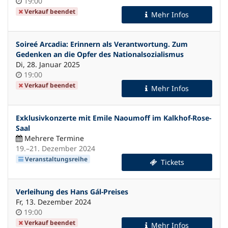
Uhrzeit
19:00
Verkauf beendet
Mehr Infos
Soireé Arcadia: Erinnern als Verantwortung. Zum
Gedenken an die Opfer des Nationalsozialismus
Di, 28. Januar 2025
Uhrzeit
19:00
Verkauf beendet
Mehr Infos
Exklusivkonzerte mit Emile Naoumoff im Kalkhof-Rose-
Saal
Mehrere Termine
bis
19.
–
21. Dezember 2024
Veranstaltungsreihe
Tickets
Verleihung des Hans Gál-Preises
Fr, 13. Dezember 2024
Uhrzeit
19:00
Verkauf beendet
Mehr Infos