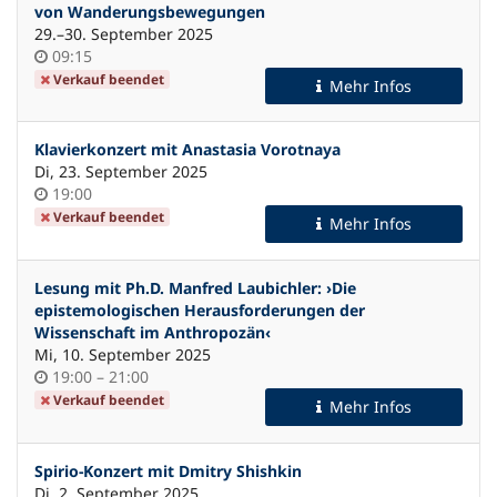
von Wanderungsbewegungen
bis
29.
–
30. September 2025
Uhrzeit
09:15
Verkauf beendet
Mehr Infos
Klavierkonzert mit Anastasia Vorotnaya
Di, 23. September 2025
Uhrzeit
19:00
Verkauf beendet
Mehr Infos
Lesung mit Ph.D. Manfred Laubichler: ›Die
epistemologischen Herausforderungen der
Wissenschaft im Anthropozän‹
Mi, 10. September 2025
Uhrzeit
bis
19:00
–
21:00
Verkauf beendet
Mehr Infos
Spirio-Konzert mit Dmitry Shishkin
Di, 2. September 2025