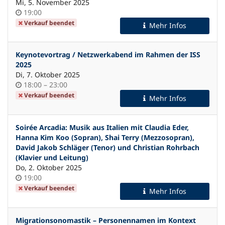
Mi, 5. November 2025
Uhrzeit
19:00
Verkauf beendet
Mehr Infos
Keynotevortrag / Netzwerkabend im Rahmen der ISS
2025
Di, 7. Oktober 2025
Uhrzeit
bis
18:00
–
23:00
Verkauf beendet
Mehr Infos
Soirée Arcadia: Musik aus Italien mit Claudia Eder,
Hanna Kim Koo (Sopran), Shai Terry (Mezzosopran),
David Jakob Schläger (Tenor) und Christian Rohrbach
(Klavier und Leitung)
Do, 2. Oktober 2025
Uhrzeit
19:00
Verkauf beendet
Mehr Infos
Migrationsonomastik – Personennamen im Kontext